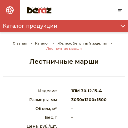
Каталог продукции
ТОВАРНЫЙ БЕТОН И РАСТВОР
ПУСТОТНЫЕ ПЛИТЫ ПЕРЕКРЫТИЯ
Главная
Каталог
Железобетонный изделия
Лестничные марши
ФУНДАМЕНТНЫЕ ПОДУШКИ
Лестничные марши
ФУНДАМЕНТНЫЕ БЛОКИ
СВАИ
ИНДИВИДУАЛЬНАЯ ОПОРНАЯ ПОДУШКА
Изделие
1ЛМ 30.12.15-4
Размеры, мм
3030х1200х1500
ПЕРЕМЫЧКИ
Объем, м³
-
ПРОГОНЫ
Вес, т
-
ПЛИТА ДОРОЖНАЯ
Цена, руб./шт.