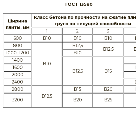
ГОСТ 13580
Класс бетона по прочности на сжатие пл
Ширина
групп по несущей способности
плиты, мм
1
2
3
600
B10
B10
B10
800
B12,5
B12,5
B
1000; 1200
B10
1400
B10
1600
B12,5
B15
2000
2400
2800
B15
B20
B12,5
3200
B20
B25