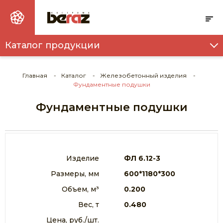
Каталог продукции
ТОВАРНЫЙ БЕТОН И РАСТВОР
ПУСТОТНЫЕ ПЛИТЫ ПЕРЕКРЫТИЯ
Главная
Каталог
Железобетонный изделия
Фундаментные подушки
ФУНДАМЕНТНЫЕ ПОДУШКИ
Фундаментные подушки
ФУНДАМЕНТНЫЕ БЛОКИ
СВАИ
ИНДИВИДУАЛЬНАЯ ОПОРНАЯ ПОДУШКА
Изделие
ФЛ 6.12-3
Размеры, мм
600*1180*300
ПЕРЕМЫЧКИ
Объем, м³
0.200
ПРОГОНЫ
Вес, т
0.480
ПЛИТА ДОРОЖНАЯ
Цена, руб./шт.