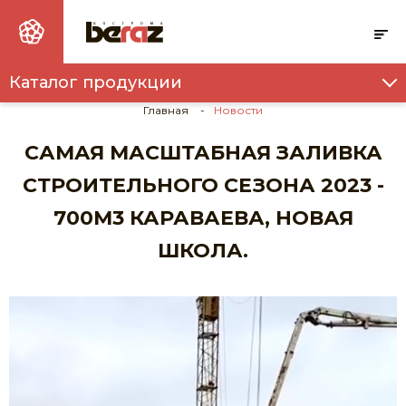
Каталог продукции
ТОВАРНЫЙ БЕТОН И РАСТВОР
Главная
Новости
ПУСТОТНЫЕ ПЛИТЫ ПЕРЕКРЫТИЯ
САМАЯ МАСШТАБНАЯ ЗАЛИВКА
ФУНДАМЕНТНЫЕ ПОДУШКИ
СТРОИТЕЛЬНОГО СЕЗОНА 2023 -
ФУНДАМЕНТНЫЕ БЛОКИ
700М3 КАРАВАЕВА, НОВАЯ
СВАИ
ШКОЛА.
ИНДИВИДУАЛЬНАЯ ОПОРНАЯ ПОДУШКА
ПЕРЕМЫЧКИ
ПРОГОНЫ
ПЛИТА ДОРОЖНАЯ