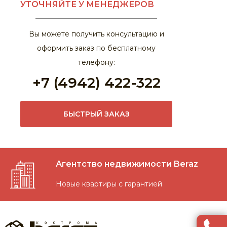
УТОЧНЯЙТЕ У МЕНЕДЖЕРОВ
ПЛИТА КАНАЛЬНАЯ ПЛОСКАЯ
Вы можете получить консультацию и
ЦОКОЛЬНЫЕ ПАНЕЛИ
оформить заказ по бесплатному
КОЛОННЫ
телефону:
+7 (4942) 422-322
ЛЕСТНИЧНЫЕ СТУПЕНИ
ЛЕСТНИЧНЫЕ МАРШИ
БЫСТРЫЙ ЗАКАЗ
Агентство недвижимости Beraz
Новые квартиры с гарантией