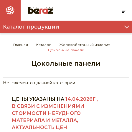
Каталог продукции
ТОВАРНЫЙ БЕТОН И РАСТВОР
ПУСТОТНЫЕ ПЛИТЫ ПЕРЕКРЫТИЯ
Главная
Каталог
Железобетонный изделия
Цокольные панели
ФУНДАМЕНТНЫЕ ПОДУШКИ
Цокольные панели
ФУНДАМЕНТНЫЕ БЛОКИ
СВАИ
Нет элементов данной категории.
ИНДИВИДУАЛЬНАЯ ОПОРНАЯ ПОДУШКА
ЦЕНЫ УКАЗАНЫ НА
14.04.2026Г.,
ПЕРЕМЫЧКИ
В СВЯЗИ С ИЗМЕНЕНИЯМИ
СТОИМОСТИ НЕРУДНОГО
ПРОГОНЫ
МАТЕРИАЛА И МЕТАЛЛА,
АКТУАЛЬНОСТЬ ЦЕН
ПЛИТА ДОРОЖНАЯ